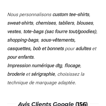
techniques de marquage:
NOS
TECHNIQUES.
Pour plus de détails:
BLOG.
Nous personnalisons
custom tee-shirts
,
sweat-shirts
,
chemises
,
tabliers
,
blouses
,
vestes
,
tote-bags (sac fourre tout/goodies)
,
shopping-bags
,
sous-vêtements,
casquettes, bob et bonnets
pour
adultes
et
pour enfants
.
Impression numérique dtg
,
flocage
,
broderie
et
sérigraphie
, choisissez la