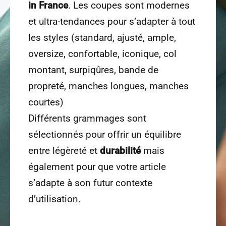
personnalisé
et autres
textiles
, nous
avons opté pour des vêtements de
haute qualité en
coton bio
avec
certifications
Fair-Wear/GOTS
ou
Made
in France
. Les coupes sont modernes
et ultra-tendances pour s’adapter à tout
les styles (standard, ajusté, ample,
oversize, confortable, iconique, col
montant, surpiqûres, bande de
propreté, manches longues, manches
courtes)
Différents grammages sont
sélectionnés pour offrir un équilibre
entre légèreté et
durabilité
mais