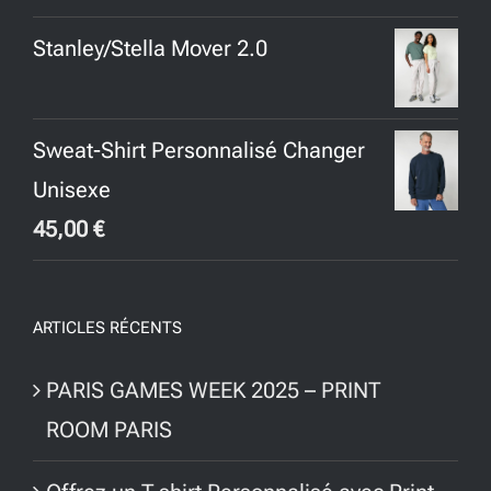
prix
prix
Stanley/Stella Mover 2.0
initial
actuel
était :
est :
65,00 €.
45,00 €.
Sweat-Shirt Personnalisé Changer
Unisexe
45,00
€
ARTICLES RÉCENTS
PARIS GAMES WEEK 2025 – PRINT
ROOM PARIS