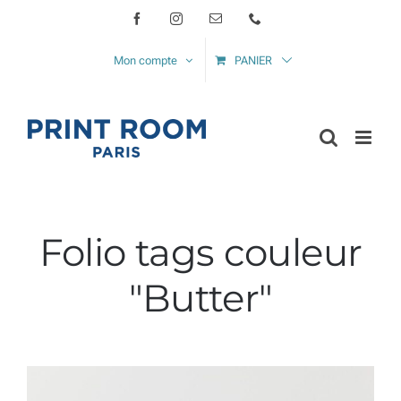
Passer
Facebook
Instagram
Email
Téléphone
au
Mon compte
PANIER
contenu
Folio tags couleur
"Butter"