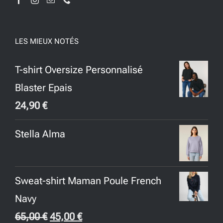
LES MIEUX NOTÉS
T-shirt Oversize Personnalisé
Blaster Epais
24,90
€
Stella Alma
Sweat-shirt Maman Poule French
Navy
Le
Le
65,00
€
45,00
€