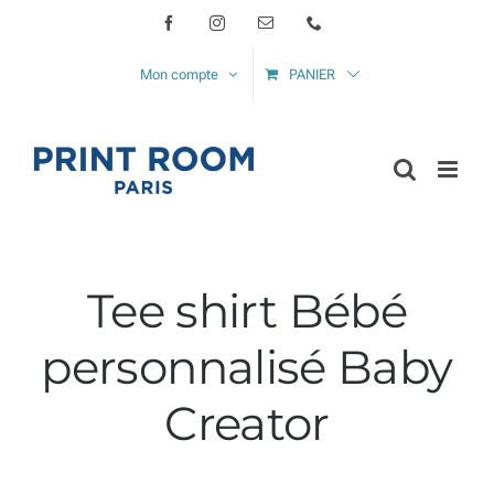
Passer
Facebook
Instagram
Email
Téléphone
au
Mon compte
PANIER
contenu
Tee shirt Bébé
personnalisé Baby
Creator