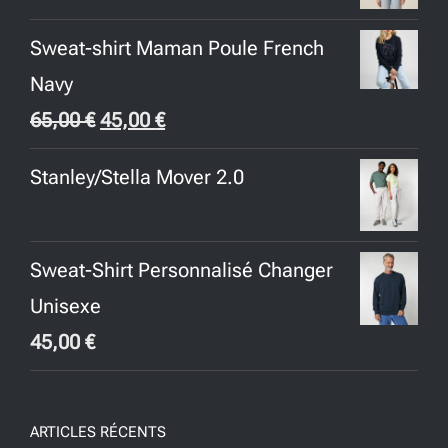
Sweat-shirt Maman Poule French
Navy
Le
Le
65,00
€
45,00
€
prix
prix
Stanley/Stella Mover 2.0
initial
actuel
était :
est :
65,00 €.
45,00 €.
Sweat-Shirt Personnalisé Changer
Unisexe
45,00
€
ARTICLES RÉCENTS