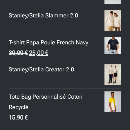
Stanley/Stella Slammer 2.0
T-shirt Papa Poule French Navy
Le
Le
30,00
€
25,00
€
prix
prix
Stanley/Stella Creator 2.0
initial
actuel
était :
est :
30,00 €.
25,00 €.
Tote Bag Personnalisé Coton
Recyclé
15,90
€