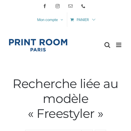
Passer
Facebook
Instagram
Email
Téléphone
au
Mon compte
PANIER
contenu
Recherche liée au
modèle
« Freestyler »