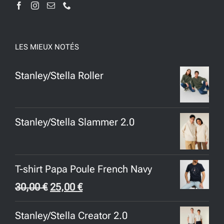
LES MIEUX NOTÉS
Stanley/Stella Roller
Stanley/Stella Slammer 2.0
T-shirt Papa Poule French Navy
Le
Le
30,00
€
25,00
€
prix
prix
Stanley/Stella Creator 2.0
initial
actuel