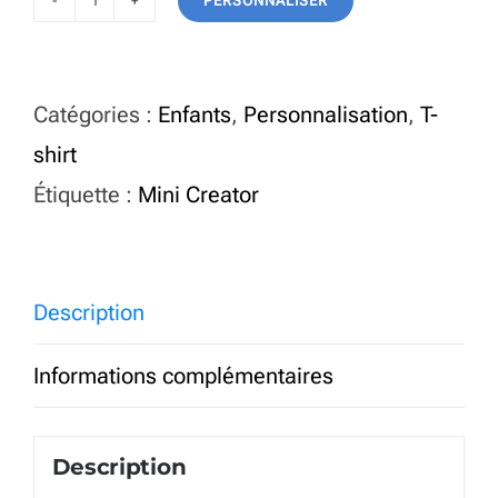
PERSONNALISER
quantité
de
T-
Catégories :
Enfants
,
Personnalisation
,
T-
shirt
shirt
Enfant
Étiquette :
Mini Creator
Personnalisé
Mini
Creator
Description
Informations complémentaires
Description