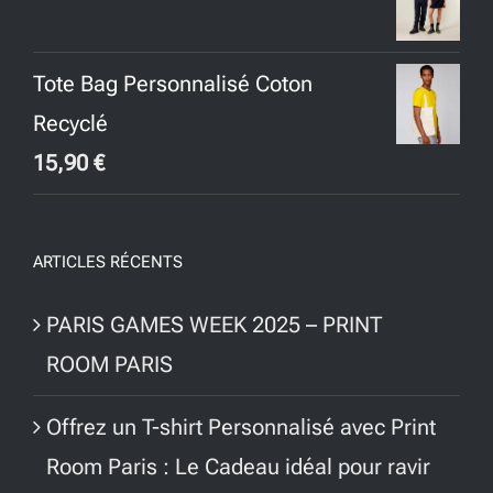
était :
est :
30,00 €.
25,00 €.
Tote Bag Personnalisé Coton
Recyclé
15,90
€
ARTICLES RÉCENTS
PARIS GAMES WEEK 2025 – PRINT
ROOM PARIS
Offrez un T-shirt Personnalisé avec Print
Room Paris : Le Cadeau idéal pour ravir