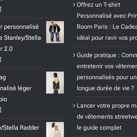
Offrez un T-shirt
€
Personnalisé avec Pri
 personnalisé
Room Paris : Le Cade
e Stanley/Stella
idéal pour ravir vos p
r 2.0
Guide pratique : Com
€
entretenir vos vêteme
ag
personnalisés pour u
nalisé léger
longue durée de vie ?
bio
Lancer votre propre 
€
de vêtements streetwe
y/Stella Radder
le guide complet