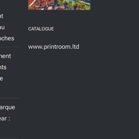
nt
au
CATALOGUE
roches
www.printroom.ltd
ment
nts
ne
marque
ar :