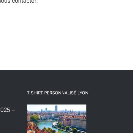
nous contacter.
T-SHIRT PERSONNALISÉ LYON
025 –