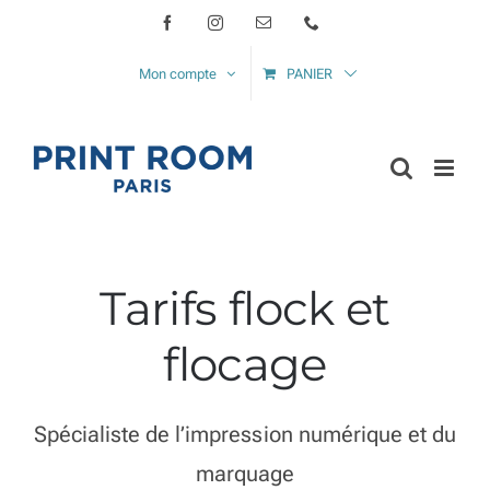
Passer
Facebook
Instagram
Email
Téléphone
au
Mon compte
PANIER
contenu
Tarifs flock et
flocage
Spécialiste de l’impression numérique et du
marquage