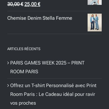
Le
Le
30,00
€
25,00
€
prix
prix
Chemise Denim Stella Femme
initial
actuel
était :
est :
30,00 €.
25,00 €.
ARTICLES RÉCENTS
PARIS GAMES WEEK 2025 – PRINT
ROOM PARIS
Offrez un T-shirt Personnalisé avec Print
Room Paris : Le Cadeau idéal pour ravir
vos proches