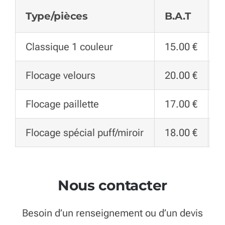
Type/pièces
B.A.T
2
Classique 1 couleur
15.00 €
9
Flocage velours
20.00 €
1
Flocage paillette
17.00 €
1
Flocage spécial puff/miroir
18.00 €
1
Nous contacter
Besoin d’un renseignement ou d’un devis