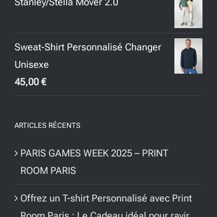
Stanley/Stella Mover 2.0
initial
actuel
était :
est :
65,00 €.
45,00 €.
Sweat-Shirt Personnalisé Changer
Unisexe
45,00
€
ARTICLES RÉCENTS
PARIS GAMES WEEK 2025 – PRINT
ROOM PARIS
Offrez un T-shirt Personnalisé avec Print
Room Paris : Le Cadeau idéal pour ravir