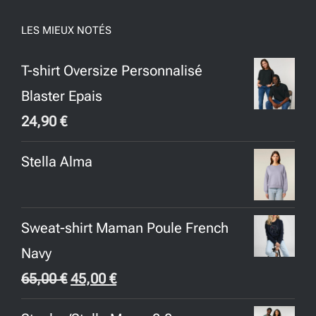
LES MIEUX NOTÉS
T-shirt Oversize Personnalisé
Blaster Epais
24,90
€
Stella Alma
Sweat-shirt Maman Poule French
Navy
Le
Le
65,00
€
45,00
€
prix
prix