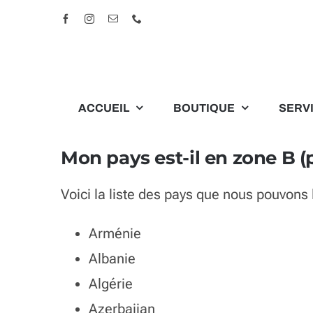
Passer
Facebook
Instagram
Email
Téléphone
au
contenu
ACCUEIL
BOUTIQUE
SERV
Mon pays est-il en zone B (
Voici la liste des pays que nous pouvons 
Arménie
Albanie
Algérie
Azerbaijan