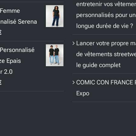
entretenir vos vêteme
t Femme
personnalisés pour u
nalisé Serena
longue durée de vie ?
€
Lancer votre propre 
t Personnalisé
de vêtements streetwe
ze Epais
le guide complet
r 2.0
COMIC CON FRANCE P
€
Expo