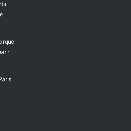
nts
ne
marque
ar :
aris