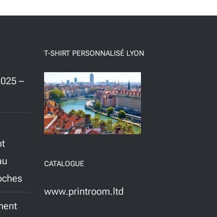
T-SHIRT PERSONNALISÉ LYON
025 –
nt
au
CATALOGUE
roches
www.printroom.ltd
ment