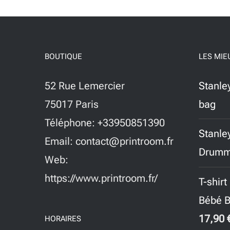
BOUTIQUE
LES MIE
52 Rue Lemercier
Stanley
75017 Paris
bag
Téléphone: +33950851390
Stanley
Email: contact@printroom.fr
Drumm
Web:
https://www.printroom.fr/
T-shir
Bébé B
17,90
HORAIRES