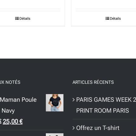
Détails
Détails
UX NOTÉS
ARTICLES RÉCENTS
t Maman Poule
PARIS GAMES WEEK 2
 Navy
PRINT ROOM PARIS
Le
Le
€
25,00
€
Offrez un T-shirt
prix
prix