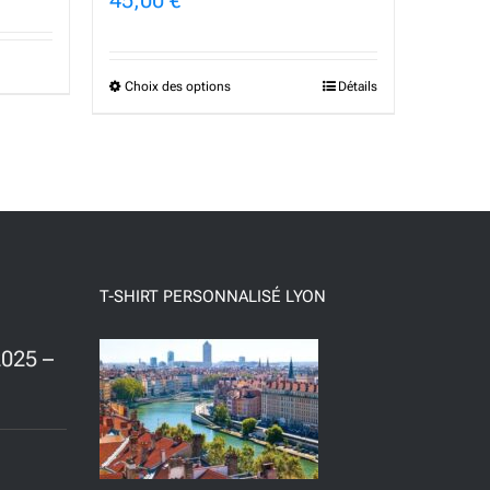
Choix des options
Détails
Ce
produit
a
plusieurs
variations.
Les
T-SHIRT PERSONNALISÉ LYON
options
025 –
peuvent
être
choisies
sur