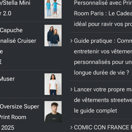
/Stella Mini
Personnalisé avec Pri
initial
actuel
r 2.0
Room Paris : Le Cade
était :
est :
idéal pour ravir vos p
30,00 €.
25,00 €.
 Capuche
Guide pratique : Com
nalisé Cruiser
entretenir vos vêteme
e
personnalisés pour u
€
longue durée de vie ?
 Muser
Lancer votre propre 
de vêtements streetwe
t Oversize Super
le guide complet
Print Room
COMIC CON FRANCE P
n 2025