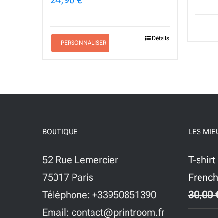
Détails
PERSONNALISER
BOUTIQUE
LES MIE
52 Rue Lemercier
T-shir
75017 Paris
French
Téléphone: +33950851390
30,00
Email: contact@printroom.fr