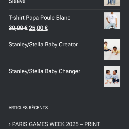
Sleeve
T-shirt Papa Poule Blanc
Le
Le
30,00
€
25,00
€
prix
prix
Stanley/Stella Baby Creator
initial
actuel
était :
est :
30,00 €.
25,00 €.
Stanley/Stella Baby Changer
ARTICLES RÉCENTS
PARIS GAMES WEEK 2025 – PRINT