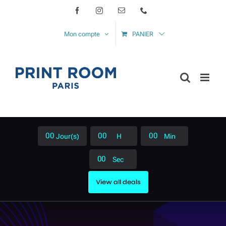
Passer
Facebook
Instagram
Email
Téléphone
au
Mon compte
PANIER
contenu
0
0
0
0
0
0
Jour(s)
H
Min
0
0
Sec
View all deals