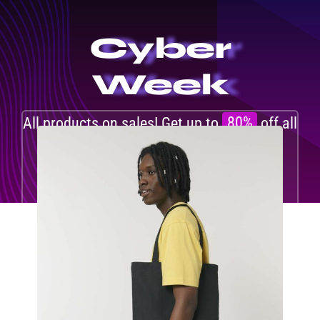
Cyber
Week
All products on sales! Get up to
80%
off all
week long