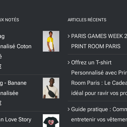
UX NOTÉS
ARTICLES RÉCENTS
ag
PARIS GAMES WEEK 2
nalisé Coton
PRINT ROOM PARIS
é
Offrez un T-shirt
€
Personnalisé avec Pri
g - Banane
Room Paris : Le Cade
nalisée
idéal pour ravir vos p
€
Guide pratique : Com
an Love Story
entretenir vos vêteme