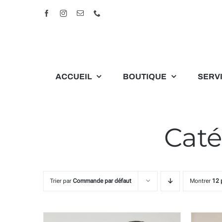
Passer
Facebook
Instagram
Email
Téléphone
au
contenu
ACCUEIL
BOUTIQUE
SERV
Caté
Trier par
Commande par défaut
Montrer
12 