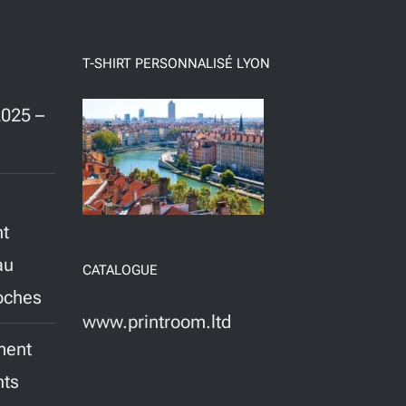
T-SHIRT PERSONNALISÉ LYON
025 –
nt
au
CATALOGUE
roches
www.printroom.ltd
ment
nts