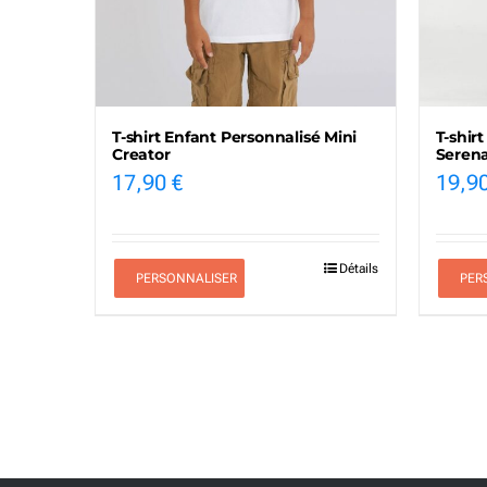
T-shirt Enfant Personnalisé Mini
T-shir
Creator
Seren
17,90
€
19,9
Détails
PERSONNALISER
PER