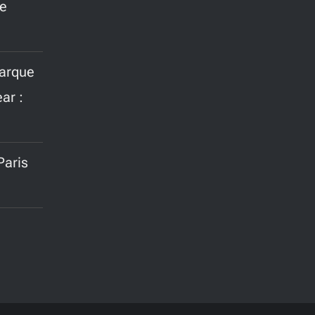
ne
marque
ar :
aris