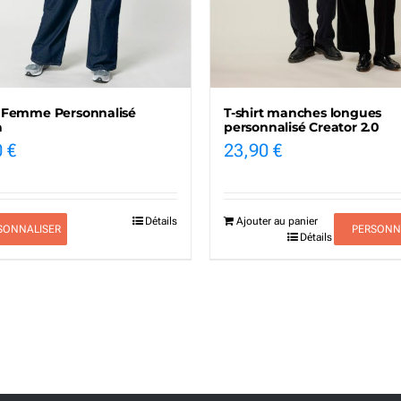
t Femme Personnalisé
T-shirt manches longues
a
personnalisé Creator 2.0
0
€
23,90
€
Détails
Ajouter au panier
SONNALISER
PERSONN
Détails