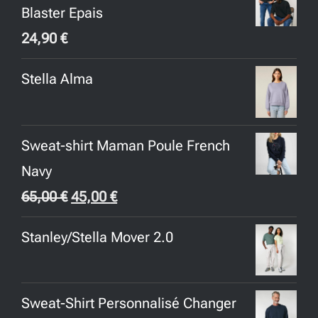
Blaster Epais
24,90
€
Stella Alma
Sweat-shirt Maman Poule French
Navy
Le
Le
65,00
€
45,00
€
prix
prix
Stanley/Stella Mover 2.0
initial
actuel
était :
est :
65,00 €.
45,00 €.
Sweat-Shirt Personnalisé Changer