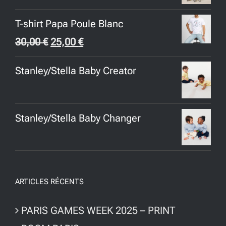
T-shirt Papa Poule Blanc
Le
Le
30,00
€
25,00
€
prix
prix
Stanley/Stella Baby Creator
initial
actuel
était :
est :
30,00 €.
25,00 €.
Stanley/Stella Baby Changer
ARTICLES RÉCENTS
PARIS GAMES WEEK 2025 – PRINT