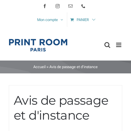
Passer
Facebook
Instagram
Email
Téléphone
au
Mon compte
PANIER
contenu
Accueil
»
Avis de passage et d'instance
Avis de passage
et d'instance