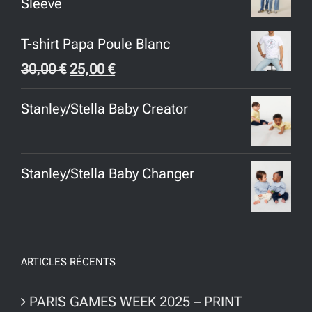
Sleeve
T-shirt Papa Poule Blanc
Le
Le
30,00
€
25,00
€
prix
prix
Stanley/Stella Baby Creator
initial
actuel
était :
est :
30,00 €.
25,00 €.
Stanley/Stella Baby Changer
ARTICLES RÉCENTS
PARIS GAMES WEEK 2025 – PRINT