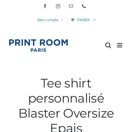
Passer
Facebook
Instagram
Email
Téléphone
au
Mon compte
PANIER
contenu
Tee shirt
personnalisé
Blaster Oversize
Epais