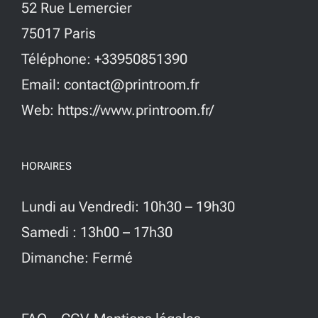
52 Rue Lemercier
être
75017 Paris
choisies
Téléphone: +33950851390
sur
Email: contact@printroom.fr
la
Web: https://www.printroom.fr/
page
du
HORAIRES
produit
Lundi au Vendredi: 10h30 – 19h30
Samedi : 13h00 – 17h30
Dimanche: Fermé