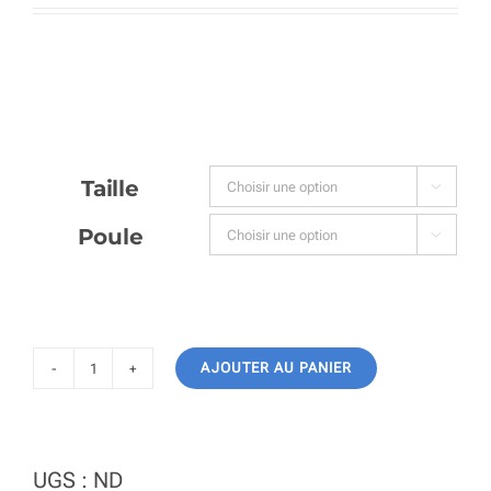
prix
prix
initial
actuel
était :
est :
65,00 €.
45,00 €.
Taille

Poule

AJOUTER AU PANIER
quantité
de
Sweat-
UGS :
ND