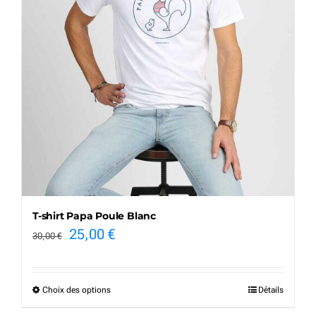
variations.
Les
options
peuvent
être
choisies
sur
la
page
T-shirt Papa Poule Blanc
du
Le
Le
25,00
€
30,00
€
produit
prix
prix
initial
actuel
Choix des options
Détails
Ce
était :
est :