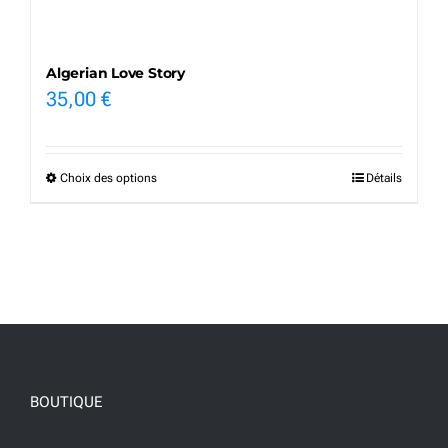
produit
Algerian Love Story
35,00
€
Choix des options
Détails
Ce
produit
a
plusieurs
variations.
Les
options
BOUTIQUE
peuvent