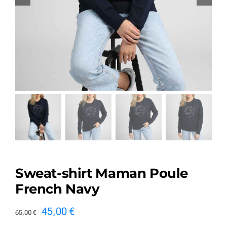
Sweat-shirt Maman Poule
French Navy
Le
Le
45,00
€
65,00
€