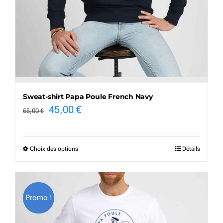
Sweat-shirt Papa Poule French Navy
Le
Le
45,00
€
65,00
€
prix
prix
initial
actuel
Choix des options
Détails
Ce
était :
est :
produit
65,00 €.
45,00 €.
a
Promo !
plusieurs