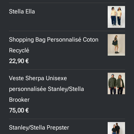
prix
prix
Stella Ella
initial
actuel
était :
est :
65,00 €.
45,00 €.
Shopping Bag Personnalisé Coton
Recyclé
22,90
€
Veste Sherpa Unisexe
personnalisée Stanley/Stella
Brooker
75,00
€
Stanley/Stella Prepster