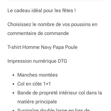
initial
actuel
Le cadeau idéal pour les fêtes !
était :
est :
Choisissez le nombre de vos poussins en
30,00 €.
25,00 €.
commentaire de commande
T-shirt Homme Navy Papa Poule
Impression numérique DTG
Manches montées
Col en côte 1×1
Bande de propreté intérieur col dans la
matière principale
Surpiqûre double large en bas de