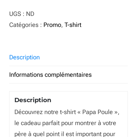
T-
UGS :
ND
shirt
Catégories :
Promo
,
T-shirt
Papa
Poule
French
Description
Navy
Informations complémentaires
Description
Découvrez notre t-shirt « Papa Poule »,
le cadeau parfait pour montrer à votre
père à quel point il est important pour