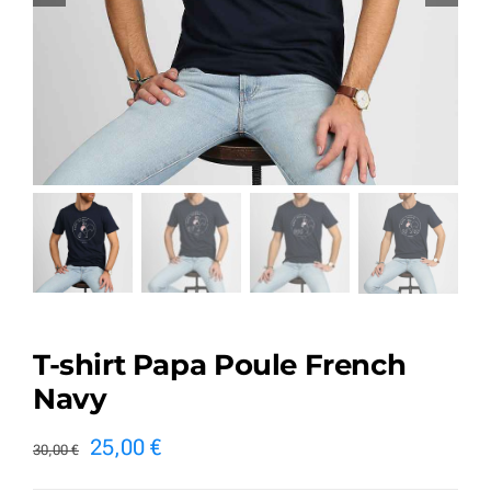
T-shirt Papa Poule French
Navy
Le
Le
25,00
€
30,00
€
prix
prix