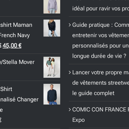
idéal pour ravir vos p
Guide pratique : Com
-shirt Maman
entretenir vos vêteme
French Navy
Le
Le
personnalisés pour u
€
45,00
€
prix
prix
longue durée de vie ?
y/Stella Mover
initial
actuel
Lancer votre propre 
était :
est :
de vêtements streetwe
65,00 €.
45,00 €.
Shirt
le guide complet
nalisé Changer
COMIC CON FRANCE P
e
Expo
€