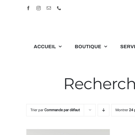
Passer
Facebook
Instagram
Email
Téléphone
au
contenu
ACCUEIL
BOUTIQUE
SERV
Recherche
Trier par
Commande par défaut
Montrer
24 