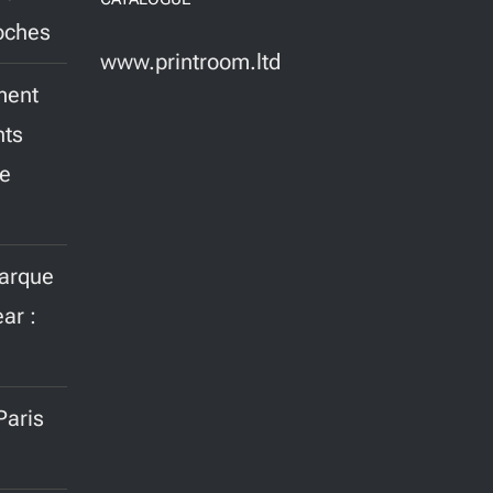
roches
www.printroom.ltd
ment
nts
ne
marque
ar :
aris