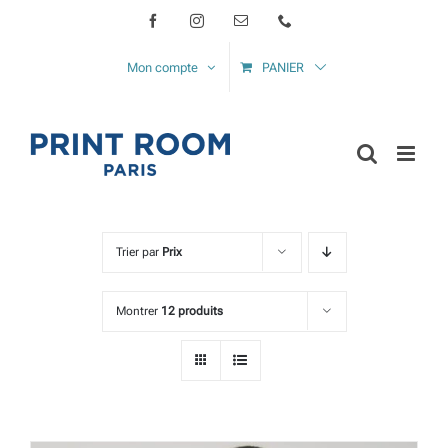
Passer
Facebook
Instagram
Email
Téléphone
au
Mon compte
PANIER
contenu
Trier par
Prix
Montrer
12 produits